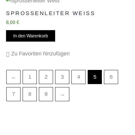
SPROSSENLEITER WEISS
8,00
€
In den Warenkorb
Zu Favoriten hinzufügen
←
1
2
3
4
5
6
7
8
9
→