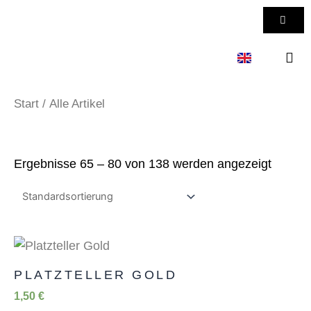
Zum
WAR
Inhalt
springen
KONTAKT 
Start
/ Alle Artikel
Ergebnisse 65 – 80 von 138 werden angezeigt
PLATZTELLER GOLD
1,50
€