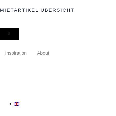
Zum
MIETARTIKEL ÜBERSICHT
Inhalt
springen
WARENKORB
Inspiration
About