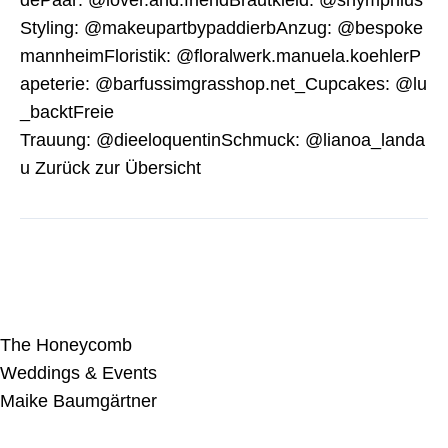
dePaar: @lover.and.friendBrautkleid: @snymphius
Styling: @makeupartbypaddierbAnzug: @bespoke
mannheimFloristik: @floralwerk.manuela.koehlerP
apeterie: @barfussimgrasshop.net_Cupcakes: @lu
_backtFreie
Trauung: @dieeloquentinSchmuck: @lianoa_landa
u Zurück zur Übersicht
The Honeycomb
Weddings & Events
Maike Baumgärtner