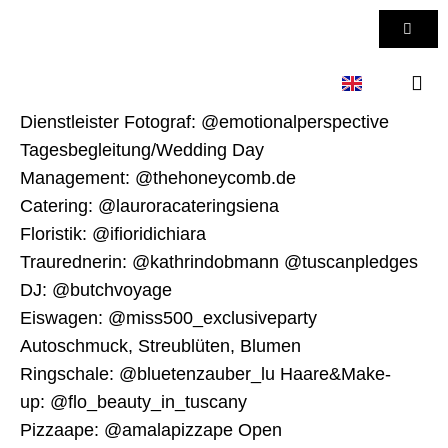
Zum
WAR
Inhalt
springen
Dienstleister Fotograf: @emotionalperspective
KONTAKT 
Tagesbegleitung/Wedding Day
Management: @thehoneycomb.de
Catering: @lauroracateringsiena
Floristik: @ifioridichiara
Traurednerin: @kathrindobmann @tuscanpledges
DJ: @butchvoyage
Eiswagen: @miss500_exclusiveparty
Autoschmuck, Streublüten, Blumen
Ringschale: @bluetenzauber_lu Haare&Make-
up: @flo_beauty_in_tuscany
Pizzaape: @amalapizzape Open