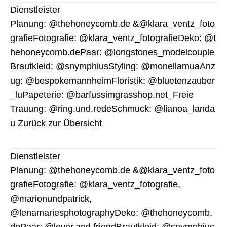
Dienstleister
Planung: @thehoneycomb.de &@klara_ventz_foto
grafieFotografie: @klara_ventz_fotografieDeko: @t
hehoneycomb.dePaar: @longstones_modelcouple
Brautkleid: @snymphiusStyling: @monellamuaAnz
ug: @bespokemannheimFloristik: @bluetenzauber
_luPapeterie: @barfussimgrasshop.net_Freie
Trauung: @ring.und.redeSchmuck: @lianoa_landa
u Zurück zur Übersicht
Dienstleister
Planung: @thehoneycomb.de &@klara_ventz_foto
grafieFotografie: @klara_ventz_fotografie,
@marionundpatrick,
@lenamariesphotographyDeko: @thehoneycomb.