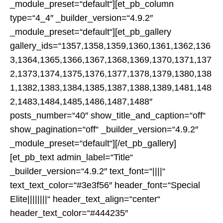
_module_preset=“default“][et_pb_column
type=“4_4″ _builder_version=“4.9.2″
_module_preset=“default“][et_pb_gallery
gallery_ids=“1357,1358,1359,1360,1361,1362,136
3,1364,1365,1366,1367,1368,1369,1370,1371,137
2,1373,1374,1375,1376,1377,1378,1379,1380,138
1,1382,1383,1384,1385,1387,1388,1389,1481,148
2,1483,1484,1485,1486,1487,1488″
posts_number=“40″ show_title_and_caption=“off“
show_pagination=“off“ _builder_version=“4.9.2″
_module_preset=“default“][/et_pb_gallery]
[et_pb_text admin_label=“Title“
_builder_version=“4.9.2″ text_font=“||||“
text_text_color=“#3e3f56″ header_font=“Special
Elite||||||||“ header_text_align=“center“
header_text_color=“#444235″