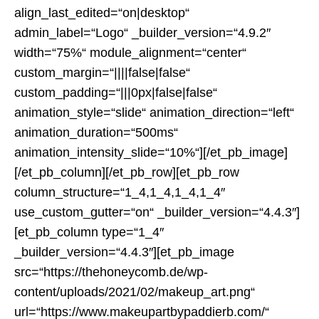
align_last_edited=“on|desktop“
admin_label=“Logo“ _builder_version=“4.9.2″
width=“75%“ module_alignment=“center“
custom_margin=“||||false|false“
custom_padding=“|||0px|false|false“
animation_style=“slide“ animation_direction=“left“
animation_duration=“500ms“
animation_intensity_slide=“10%“][/et_pb_image]
[/et_pb_column][/et_pb_row][et_pb_row
column_structure=“1_4,1_4,1_4,1_4″
use_custom_gutter=“on“ _builder_version=“4.4.3″]
[et_pb_column type=“1_4″
_builder_version=“4.4.3″][et_pb_image
src=“https://thehoneycomb.de/wp-
content/uploads/2021/02/makeup_art.png“
url=“https://www.makeupartbypaddierb.com/“