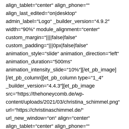
align_tablet=“center“ align_phone=““
align_last_edited=“on|desktop“
admin_label=“Logo“ _builder_version=“4.9.2″
width=“90%“ module_alignment=“center“
custom_margin=“||||false|false“
custom_padding=“|||0px|false|false“
animation_style=“slide“ animation_direction=“left“
animation_duration=“500ms“
animation_intensity_slide=“10%“][/et_pb_image]
[/et_pb_column][et_pb_column type=“1_4″
_builder_version=“4.4.3″][et_pb_image
src=“https://thehoneycomb.de/wp-
content/uploads/2021/03/christina_schimmel.png“
url=“https://christinaschimmel.de/“
url_new_window=“on“ align=“center“
align_tablet=“center“ align_phone=““