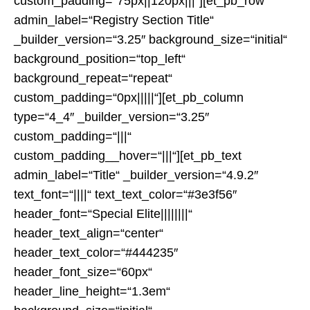
custom_padding=“75px||120px|||“][et_pb_row
admin_label=“Registry Section Title“
_builder_version=“3.25″ background_size=“initial“
background_position=“top_left“
background_repeat=“repeat“
custom_padding=“0px|||||“][et_pb_column
type=“4_4″ _builder_version=“3.25″
custom_padding=“|||“
custom_padding__hover=“|||“][et_pb_text
admin_label=“Title“ _builder_version=“4.9.2″
text_font=“||||“ text_text_color=“#3e3f56″
header_font=“Special Elite||||||||“
header_text_align=“center“
header_text_color=“#444235″
header_font_size=“60px“
header_line_height=“1.3em“