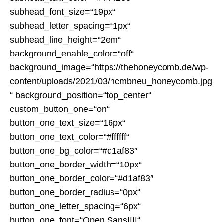
subhead_font_size=“19px“
subhead_letter_spacing=“1px“
subhead_line_height=“2em“
background_enable_color=“off“
background_image=“https://thehoneycomb.de/wp-
content/uploads/2021/03/hcmbneu_honeycomb.jpg
“ background_position=“top_center“
custom_button_one=“on“
button_one_text_size=“16px“
button_one_text_color=“#ffffff“
button_one_bg_color=“#d1af83″
button_one_border_width=“10px“
button_one_border_color=“#d1af83″
button_one_border_radius=“0px“
button_one_letter_spacing=“6px“
button_one_font=“Open Sans||||“