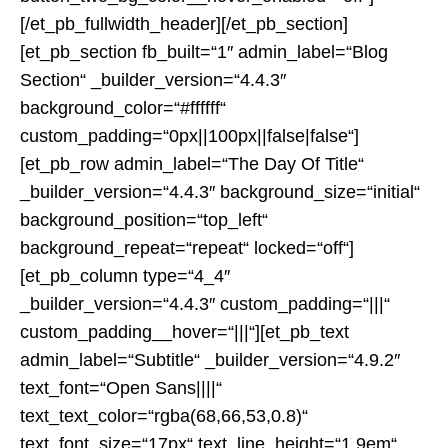
[/et_pb_fullwidth_header][/et_pb_section]
[et_pb_section fb_built=“1″ admin_label=“Blog
Section“ _builder_version=“4.4.3″
background_color=“#ffffff“
custom_padding=“0px||100px||false|false“]
[et_pb_row admin_label=“The Day Of Title“
_builder_version=“4.4.3″ background_size=“initial“
background_position=“top_left“
background_repeat=“repeat“ locked=“off“]
[et_pb_column type=“4_4″
_builder_version=“4.4.3″ custom_padding=“|||“
custom_padding__hover=“|||“][et_pb_text
admin_label=“Subtitle“ _builder_version=“4.9.2″
text_font=“Open Sans||||“
text_text_color=“rgba(68,66,53,0.8)“
text_font_size=“17px“ text_line_height=“1.9em“