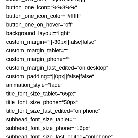
button_one_icon=“%%3%%“
button_one_icon_color=“#ffffff“
button_one_on_hover=“off“
background_layout=“light“
custom_margin=“||-30px||false|false“
custom_margin_tablet=““
custom_margin_phone=““
custom_margin_last_edited=“on|desktop“
custom_padding=“||0px||false|false“
animation_style=“fade“
title_font_size_tablet=“65px“
title_font_size_phone=“50px“
title_font_size_last_edited=“on|phone“
subhead_font_size_tablet=““
subhead_font_size_phone=“16px“
subhead_font_size_last_edited=“on|phone“