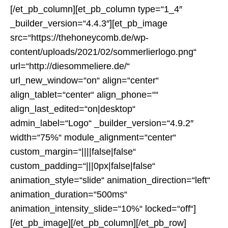
[/et_pb_column][et_pb_column type=“1_4″
_builder_version=“4.4.3″][et_pb_image
src=“https://thehoneycomb.de/wp-
content/uploads/2021/02/sommerlierlogo.png“
url=“http://diesommeliere.de/“
url_new_window=“on“ align=“center“
align_tablet=“center“ align_phone=““
align_last_edited=“on|desktop“
admin_label=“Logo“ _builder_version=“4.9.2″
width=“75%“ module_alignment=“center“
custom_margin=“||||false|false“
custom_padding=“|||0px|false|false“
animation_style=“slide“ animation_direction=“left“
animation_duration=“500ms“
animation_intensity_slide=“10%“ locked=“off“]
[/et_pb_image][/et_pb_column][/et_pb_row]