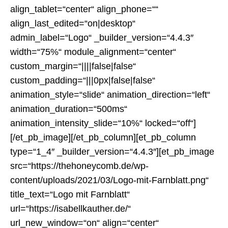
align_tablet=“center“ align_phone=““
align_last_edited=“on|desktop“
admin_label=“Logo“ _builder_version=“4.4.3″
width=“75%“ module_alignment=“center“
custom_margin=“||||false|false“
custom_padding=“|||0px|false|false“
animation_style=“slide“ animation_direction=“left“
animation_duration=“500ms“
animation_intensity_slide=“10%“ locked=“off“]
[/et_pb_image][/et_pb_column][et_pb_column
type=“1_4″ _builder_version=“4.4.3″][et_pb_image
src=“https://thehoneycomb.de/wp-
content/uploads/2021/03/Logo-mit-Farnblatt.png“
title_text=“Logo mit Farnblatt“
url=“https://isabellkauther.de/“
url_new_window=“on“ align=“center“