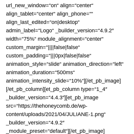
url_new_window=“on“ align=“center“
align_tablet=“center“ align_phone=““
align_last_edited=“on|desktop“
admin_label=“Logo“ _builder_version=“4.9.2″
width=“75%“ module_alignment=“center“
custom_margin=“||||false|false“
custom_padding=“|||0px|false|false“
animation_style=“slide“ animation_direction=“left“
animation_duration=“500ms“
animation_intensity_slide=“10%“][/et_pb_image]
[/et_pb_column][et_pb_column type=“1_4″
_builder_version=“4.4.3″][et_pb_image
src=“https://thehoneycomb.de/wp-
content/uploads/2021/04/JULIANE-1.png“
_builder_version=“4.9.2″
_module_preset=“default“][/et_pb_image]