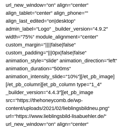
url_new_window=“on“ align=“center“
align_tablet=“center“ align_phone=““
align_last_edited=“on|desktop“
admin_label=“Logo“ _builder_version=“4.9.2″
width=“75%“ module_alignment=“center“
custom_margin=“||||false|false“
custom_padding=“|||0px|false|false“
animation_style=“slide“ animation_direction=“left“
animation_duration=“500ms“
animation_intensity_slide=“10%“][/et_pb_image]
[/et_pb_column][et_pb_column type=“1_4″
_builder_version=“4.4.3″][et_pb_image
src=“https://thehoneycomb.de/wp-
content/uploads/2021/02/lieblingsbildneu.png“
url=“https://www.lieblingsbild-lisabuehler.de/“
url_new_window=“on“ align=“center“