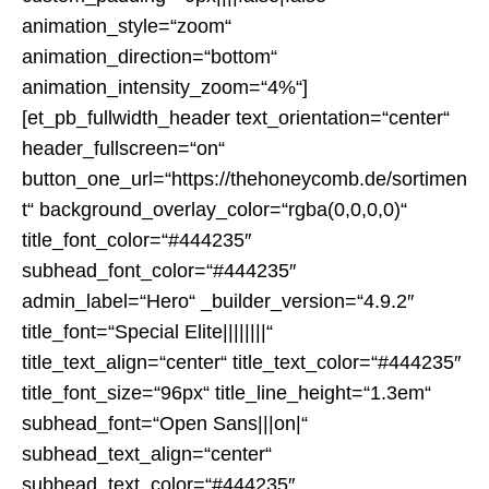
animation_style=“zoom“
animation_direction=“bottom“
animation_intensity_zoom=“4%“]
[et_pb_fullwidth_header text_orientation=“center“
header_fullscreen=“on“
button_one_url=“https://thehoneycomb.de/sortimen
t“ background_overlay_color=“rgba(0,0,0,0)“
title_font_color=“#444235″
subhead_font_color=“#444235″
admin_label=“Hero“ _builder_version=“4.9.2″
title_font=“Special Elite||||||||“
title_text_align=“center“ title_text_color=“#444235″
title_font_size=“96px“ title_line_height=“1.3em“
subhead_font=“Open Sans|||on|“
subhead_text_align=“center“
subhead_text_color=“#444235″