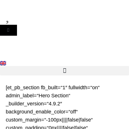
Zum
Inhalt
springen
WARENKORB
[et_pb_section fb_built=“1″ fullwidth=“on“
admin_label=“Hero Section“
_builder_version=“4.9.2″
background_enable_color=“off“
custom_margin=“-100px||||false|false“
custom_padding=“0px||||false|false“