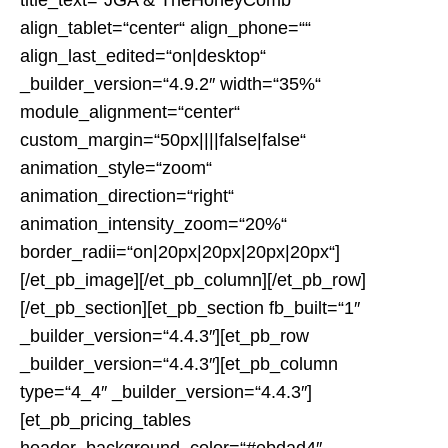
align_tablet=“center“ align_phone=““
align_last_edited=“on|desktop“
_builder_version=“4.9.2″ width=“35%“
module_alignment=“center“
custom_margin=“50px||||false|false“
animation_style=“zoom“
animation_direction=“right“
animation_intensity_zoom=“20%“
border_radii=“on|20px|20px|20px|20px“]
[/et_pb_image][/et_pb_column][/et_pb_row]
[/et_pb_section][et_pb_section fb_built=“1″
_builder_version=“4.4.3″][et_pb_row
_builder_version=“4.4.3″][et_pb_column
type=“4_4″ _builder_version=“4.4.3″]
[et_pb_pricing_tables
header_background_color=“#ebdad4″