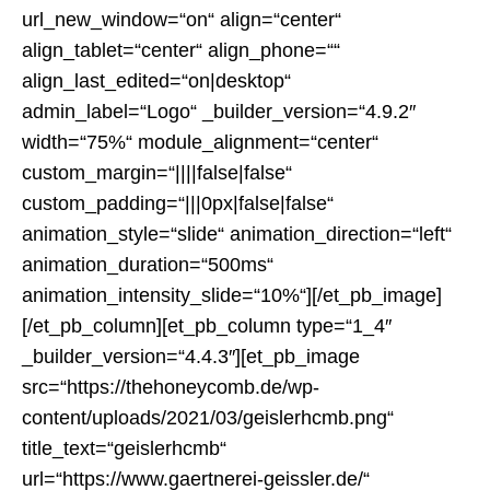
url_new_window=“on“ align=“center“
align_tablet=“center“ align_phone=““
align_last_edited=“on|desktop“
admin_label=“Logo“ _builder_version=“4.9.2″
width=“75%“ module_alignment=“center“
custom_margin=“||||false|false“
custom_padding=“|||0px|false|false“
animation_style=“slide“ animation_direction=“left“
animation_duration=“500ms“
animation_intensity_slide=“10%“][/et_pb_image]
[/et_pb_column][et_pb_column type=“1_4″
_builder_version=“4.4.3″][et_pb_image
src=“https://thehoneycomb.de/wp-
content/uploads/2021/03/geislerhcmb.png“
title_text=“geislerhcmb“
url=“https://www.gaertnerei-geissler.de/“