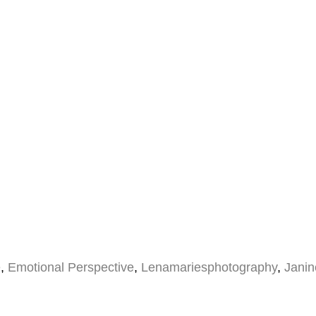
e
,
Emotional Perspective
,
Lenamariesphotography
,
Janin