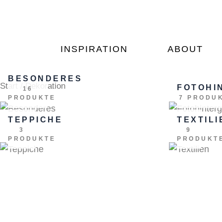
Zum
Inhalt
springen
INSPIRATION
ABOUT
BESONDERES
Start
/ Dekoration
FOTOHI
16
PRODUKTE
7 PRODU
TEPPICHE
TEXTILI
3
9
PRODUKTE
PRODUKT