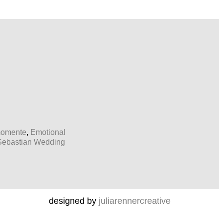
momente
,
Emotional
Sebastian Wedding
designed by
juliarennercreative