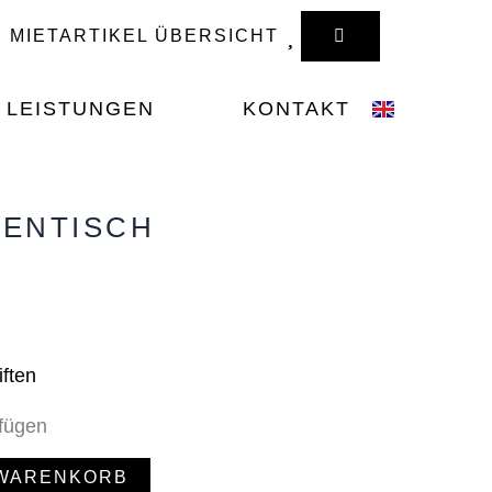
WARENKORB
MIETARTIKEL ÜBERSICHT
LEISTUNGEN
KONTAKT
TENTISCH
iften
ufügen
 WARENKORB