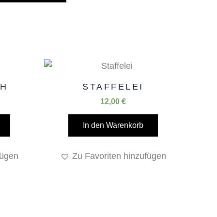
CH
STAFFELEI
12,00
€
In den Warenkorb
fügen
Zu Favoriten hinzufügen