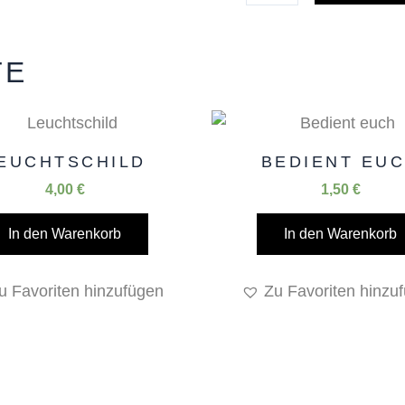
TE
EUCHTSCHILD
BEDIENT EU
4,00
€
1,50
€
In den Warenkorb
In den Warenkorb
u Favoriten hinzufügen
Zu Favoriten hinzu