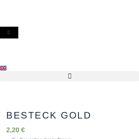
Zum
Inhalt
springen
WARENKORB
Besteck
Gold
Menge
BESTECK GOLD
2,20
€