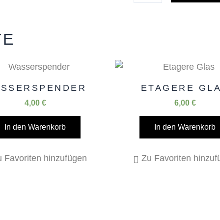
TE
SSERSPENDER
ETAGERE GL
4,00
€
6,00
€
In den Warenkorb
In den Warenkorb
 Favoriten hinzufügen
Zu Favoriten hinzu