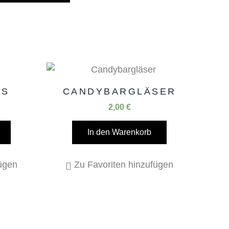
AS
CANDYBARGLÄSER
2,00
€
In den Warenkorb
fügen
Zu Favoriten hinzufügen