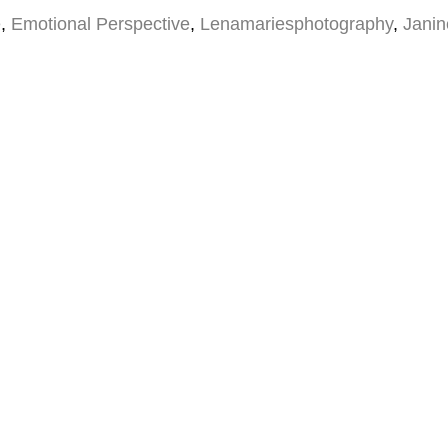
e
,
Emotional Perspective
,
Lenamariesphotography
,
Janin