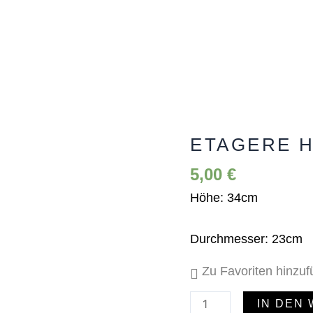
ETAGERE 
Etagere
Herbst
5,00
€
Menge
Höhe: 34cm
Durchmesser: 23cm
Zu Favoriten hinzu
IN DEN