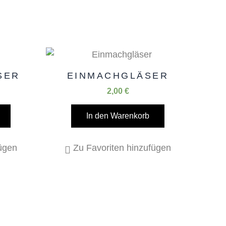
SER
EINMACHGLÄSER
2,00
€
In den Warenkorb
fügen
Zu Favoriten hinzufügen