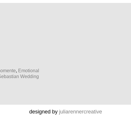
momente
,
Emotional
Sebastian Wedding
designed by
juliarennercreative