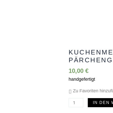
KUCHENME
Kuchenmesser
mit
PÄRCHENG
Pärchengriff
10,00
€
Menge
handgefertigt
Zu Favoriten hinzu
IN DEN