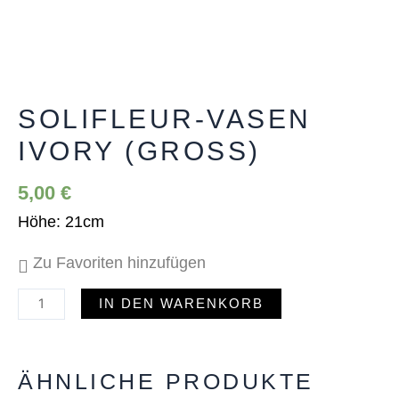
Solifleur-
Vasen
ivory
SOLIFLEUR-VASEN
(groß)
IVORY (GROSS)
Menge
5,00
€
Höhe: 21cm
Zu Favoriten hinzufügen
IN DEN WARENKORB
ÄHNLICHE PRODUKTE