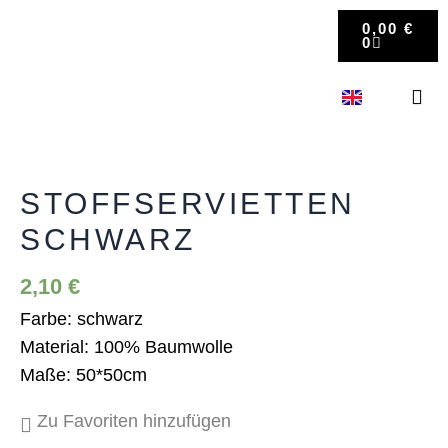
Zum
WARENK
0,00
€
Inhalt
0
springen
Stoffservietten
KONTAKT 
Schwarz
Menge
STOFFSERVIETTEN
SCHWARZ
2,10
€
Farbe: schwarz
Material: 100% Baumwolle
Maße: 50*50cm
Zu Favoriten hinzufügen