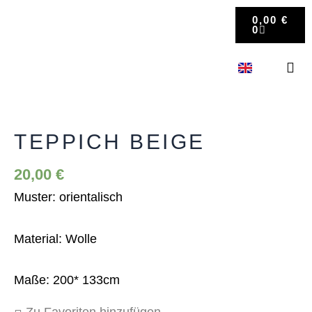
Zum
WARENK
0,00
€
Inhalt
0
springen
Teppich
KONTAKT 
Beige
Menge
TEPPICH BEIGE
20,00
€
Muster: orientalisch
Material: Wolle
Maße: 200* 133cm