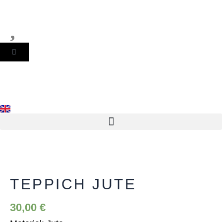
Zum
Inhalt
springen
WARENKORB
Teppich
Jute
Menge
TEPPICH JUTE
30,00
€