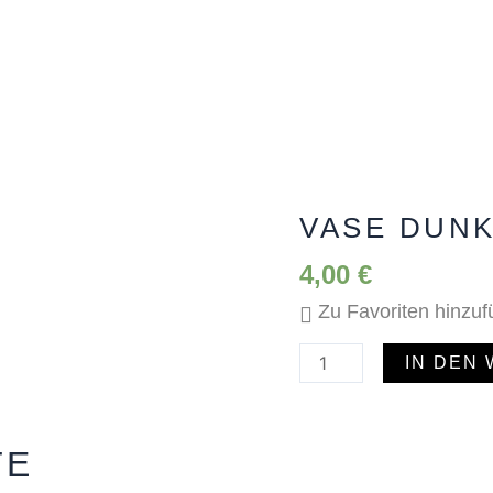
VASE DUN
Vase
Dunkelgrün
4,00
€
Menge
Zu Favoriten hinzu
IN DEN
TE