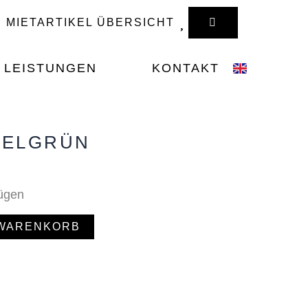
WARENKORB
MIETARTIKEL ÜBERSICHT
LEISTUNGEN
KONTAKT
KELGRÜN
fügen
 WARENKORB