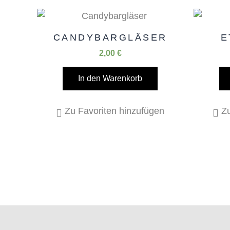
CANDYBARGLÄSER
E
2,00
€
In den Warenkorb
Zu Favoriten hinzufügen
Zu