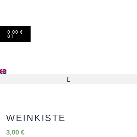
Zum
Inhalt
springen
WARENKORB
0,00
€
0
Weinkiste
Menge
WEINKISTE
3,00
€