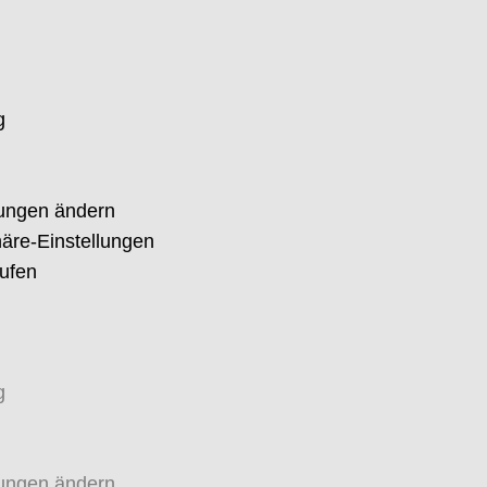
g
lungen ändern
häre-Einstellungen
rufen
g
lungen ändern