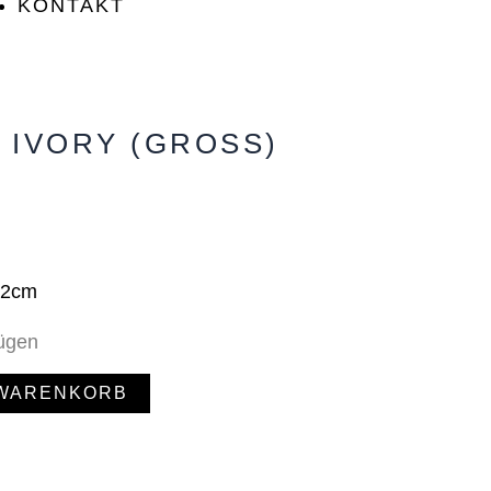
KONTAKT
 IVORY (GROSS)
12cm
fügen
 WARENKORB