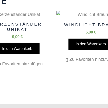
TE
ERZENSTÄNDER
WINDLICHT BR
UNIKAT
5,00
€
9,00
€
In den Warenkorb
In den Warenkorb
Zu Favoriten hinzu
 Favoriten hinzufügen