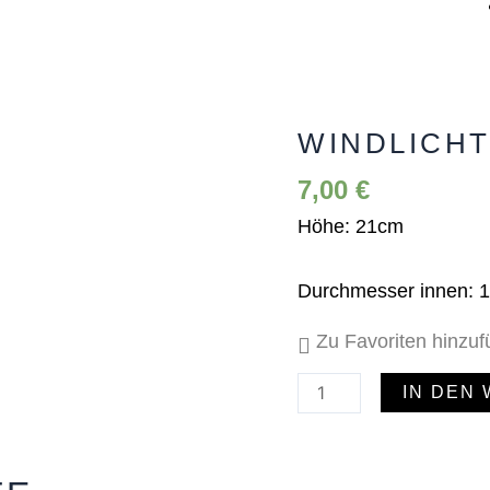
WINDLICHT
Windlicht
Ivory
7,00
€
(groß)
Höhe: 21cm
Menge
Durchmesser innen: 
Zu Favoriten hinzu
IN DEN