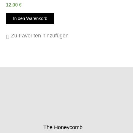
12,00
€
In den Warenkorb
Zu Favoriten hinzufügen
The Honeycomb