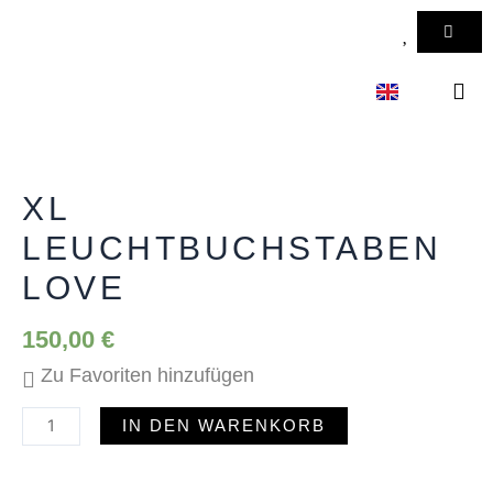
Zum
WAR
Inhalt
springen
XL
KONTAKT 
Leuchtbuchstaben
LOVE
XL
Menge
LEUCHTBUCHSTABEN
LOVE
150,00
€
Zu Favoriten hinzufügen
IN DEN WARENKORB