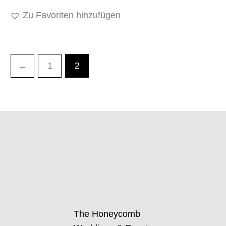
Zu Favoriten hinzufügen
←
1
2
The Honeycomb