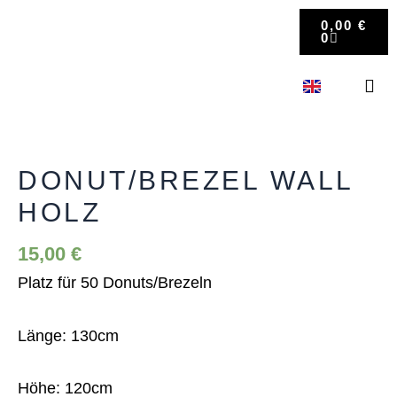
Zum
WARENK
0,00
€
Inhalt
0
springen
Donut/Brezel
KONTAKT 
Wall
Holz
DONUT/BREZEL WALL
Menge
HOLZ
15,00
€
Platz für 50 Donuts/Brezeln
Länge: 130cm
Höhe: 120cm